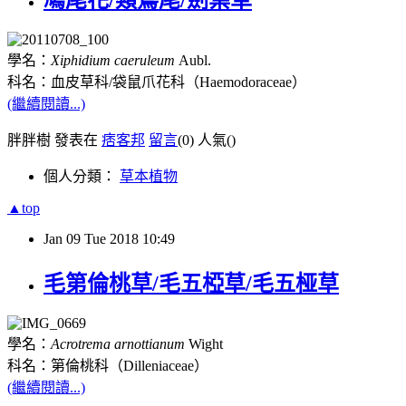
學名：
Xiphidium caeruleum
Aubl.
科名：血皮草科
/
袋鼠爪花科（
Haemodoraceae
）
(繼續閱讀...)
胖胖樹 發表在
痞客邦
留言
(0)
人氣(
)
個人分類：
草本植物
▲top
Jan
09
Tue
2018
10:49
毛第倫桃草/毛五椏草/毛五桠草
學名：
Acrotrema arnottianum
Wight
科名：第倫桃科（
Dilleniaceae
）
(繼續閱讀...)