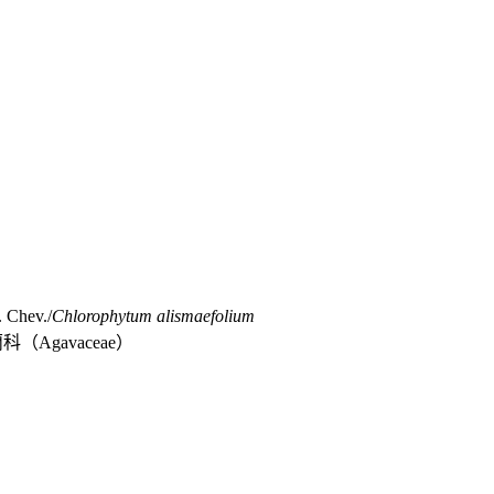
 Chev./
Chlorophytum alismaefolium
蘭科（
Agavaceae
）