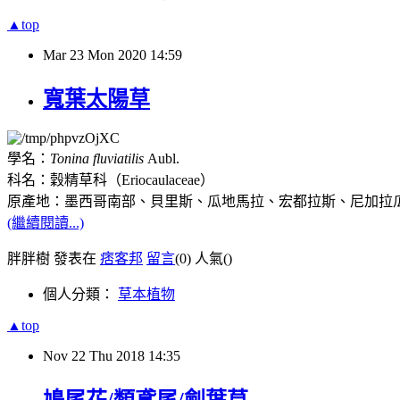
▲top
Mar
23
Mon
2020
14:59
寬葉太陽草
學名：
Tonina fluviatilis
Aubl.
科名：穀精草科（Eriocaulaceae）
原產地：墨西哥南部、貝里斯、瓜地馬拉、宏都拉斯、尼加拉
(繼續閱讀...)
胖胖樹 發表在
痞客邦
留言
(0)
人氣(
)
個人分類：
草本植物
▲top
Nov
22
Thu
2018
14:35
鳩尾花/類鳶尾/劍葉草