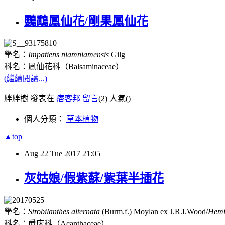
鸚鵡鳳仙花/剛果鳳仙花
學名：
Impatiens niamniamensis
Gilg
科名：鳳仙花科（
Balsaminaceae
）
(繼續閱讀...)
胖胖樹 發表在
痞客邦
留言
(2)
人氣(
)
個人分類：
草本植物
▲top
Aug
22
Tue
2017
21:05
灰姑娘/假紫蘇/紫葉半插花
學名：
Strobilanthes alternata
(Burm.f.) Moylan ex J.R.I.Wood/
Hemi
科名：爵床科（
Acanthaceae
）