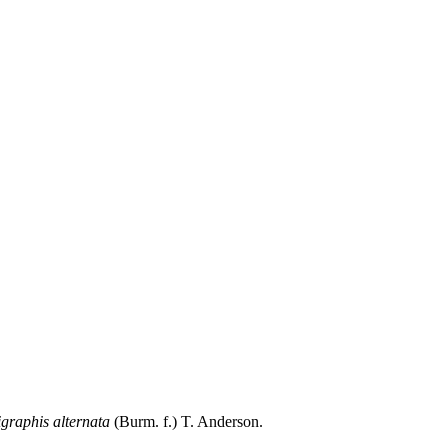
graphis alternata
(Burm. f.) T. Anderson.