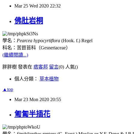
Mar
25
Wed
2020
22:32
佛肚岩桐
學名：
Pearcea hypocyrtiflora
(Hook. f.) Regel
科名：苦苣苔科（
Gesneriaceae
）
(繼續閱讀...)
胖胖樹 發表在
痞客邦
留言
(0)
人氣(
)
個人分類：
草本植物
▲top
Mar
23
Mon
2020
20:55
匍匐半插花
學名：
Strobilanthes reptans
(G. Forst.) Moylan ex Y.F. Deng & J.R.