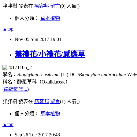
胖胖樹 發表在
痞客邦
留言
(0)
人氣(
)
個人分類：
草本植物
▲top
Nov
05
Sun
2017
19:01
羞禮花/小禮花/感應草
學名：
Biophytum sensitivum
(L.) DC./
Biophytum umbraculum
Welw
科名：酢漿草科（
Oxalidaceae
）
(繼續閱讀...)
胖胖樹 發表在
痞客邦
留言
(1)
人氣(
)
個人分類：
草本植物
▲top
Sep
26
Tue
2017
20:48