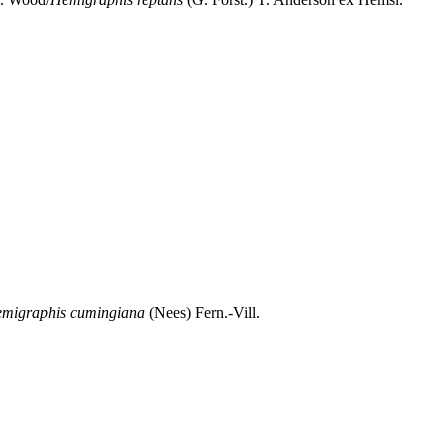
migraphis cumingiana
(Nees) Fern.-Vill.