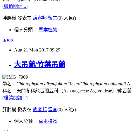
(繼續閱讀...)
胖胖樹 發表在
痞客邦
留言
(0)
人氣(
)
個人分類：
草本植物
▲top
Aug
21
Mon
2017
09:29
大吊蘭/竹葉吊蘭
學名：
Chlorophytum alismifolium
Baker/
Chlorophytum baillaudii
A.
科名：天門冬科龍舌蘭亞科（
Asparagaceae Agavoideae
）
/
龍舌
(繼續閱讀...)
胖胖樹 發表在
痞客邦
留言
(0)
人氣(
)
個人分類：
草本植物