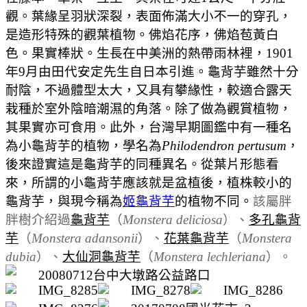
觀。葉緣呈羽狀深裂，表面佈滿大小不一的穿孔，
是造形特殊的觀葉植物。佛焰花序，佛焰苞黃白
色。果實棒狀。生長在中美洲的熱帶雨林裡，1901
年9月由田代安定先生自日本引進。龜背芋雖然十分
耐陰，不過體型太大，又具有攀緣性，較適合露天
栽種於室外陰暗潮濕的角落。除了做為觀賞植物，
其果實亦可食用
。
此外，台灣早期圖鑑中有一種名
為小龜背芋的植物，學名為
Philodendron pertusum
，
後來證實這是龜背芋的同種異名。從葉片形態看
來，所謂的小龜背芋應該就是盆植後，植株較小的
龜背芋，與現今稱為
姬龜背芋
的植物不同。
該屬胖
胖樹介紹過
龜背芋
（
Monstera deliciosa
）、
多孔龜背
芋
（
Monstera adansonii
）、
花葉龜背芋
（
Monstera
dubia
）、
大仙洞龜背芋
（
Monstera lechleriana
）。