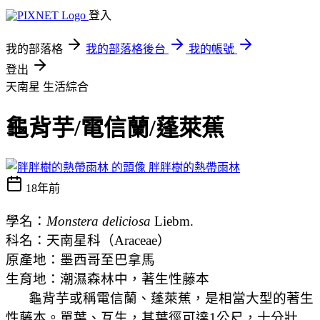
登入
我的部落格
我的部落格後台
我的帳號
登出
天南星
生活綜合
龜背芋/電信蘭/蓬萊蕉
胖胖樹的熱帶雨林
18年前
學名：
Monstera deliciosa
Liebm.
科名：天南星科（
Araceae
）
原產地：墨西哥至巴拿馬
生育地：潮濕森林中，著生性藤本
龜背芋或稱電信蘭
、蓬萊蕉
，是相當大型的著生
性藤本。單葉、互生，其葉徑可達1公尺，十分壯