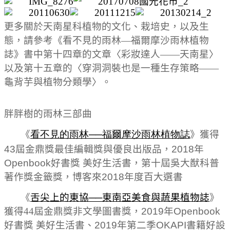
更多關於天南星科植物的文化、栽培史，以及生
態，請參考《看不見的雨林—福爾摩沙雨林植物
誌》書中第十四章的文章〈彩妝達人——天南星〉
以及第十五章的〈穿洞洞裝也是一種生存策略——
龜背芋與植物分類學〉。
胖胖樹的雨林三部曲
《
看不見的雨林
──
福爾摩沙雨林植物誌
》獲得
43
屆金鼎獎最佳編輯獎與優良出版品，
2018
年
Openbook
好書獎
美好生活書，
第十屆吳大猷科普
著作獎金籤獎，
博客來
2018
年度百大選書
《
舌尖上的東協
──
東南亞美食與蔬果植物誌
》
獲得
44
屆金鼎獎非文學圖書獎，
2019
年
Openbook
好書獎
美好生活書、
2019
年第二季
OKAPI
書籍好設