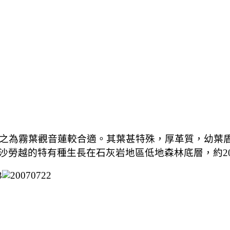
之為霧葉觀音蓮較合適。其葉甚特殊，厚革質，幼葉
勞越的特有種生長在石灰岩地區低地森林底層，約20