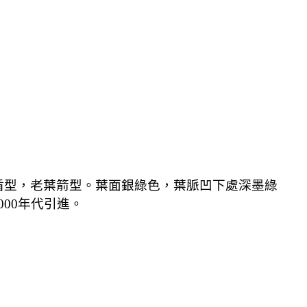
盾型，老葉箭型。葉面銀綠色，葉脈凹下處深墨綠
00年代引進
。