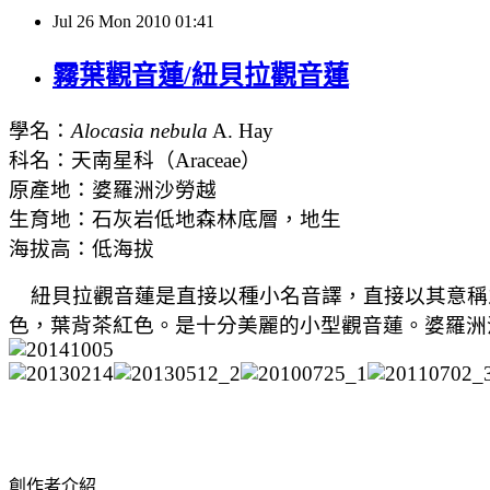
Jul
26
Mon
2010
01:41
霧葉觀音蓮/紐貝拉觀音蓮
學名：
Alocasia nebula
A. Hay
科名：天南星科（
Araceae
）
原產地：婆羅洲沙勞越
生育地：石灰岩低地森林底層，地生
海拔高：低海拔
紐貝拉觀音蓮是直接以種小名音譯，直接以其意稱
色，葉背茶紅色。是十分美麗的小型觀音蓮。婆羅洲沙
創作者介紹