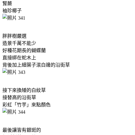
腎蕨
袖珍椰子
胖胖樹嚴選
造景千萬不能少
好種花期長的蝴蝶蘭
直接綁在蛇木上
背後加上細葉子滾白邊的沿街草
接下來換矮的白紋草
接替高的沿街草
彩虹「竹芋」來點顏色
最後讓皆有銀斑的