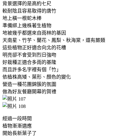
背景選擇的是高約七尺
較耐陰且容易取得的唐竹
地上橫一根蛇木棒
準備綁上幾株著生植物
地被幾乎都選來自雨林的基因
天南星、竹芋、蘭花、鳳梨、秋海棠，還有蕨類
這些植物正好適合向北的花槽
明亮卻不會受到烈日強吻
好栽種正適合多雨的基隆
而且許多名字裡有個「竹」
依植株高矮、葉形、顏色的變化
營造一種花團錦簇的氛圍
做為好友餐廳開幕的賀禮
經過一段時間
植物漸漸適應
開始長新葉子了