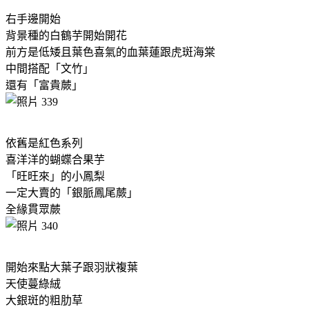
右手邊開始
背景種的白鶴芋開始開花
前方是低矮且葉色喜氣的血葉蓮跟虎斑海棠
中間搭配「文竹」
還有「富貴蕨」
依舊是紅色系列
喜洋洋的蝴蝶合果芋
「旺旺來」的小鳳梨
一定大賣的「銀脈鳳尾蕨」
全緣貫眾蕨
開始來點大葉子跟羽狀複葉
天使蔓綠絨
大銀斑的粗肋草