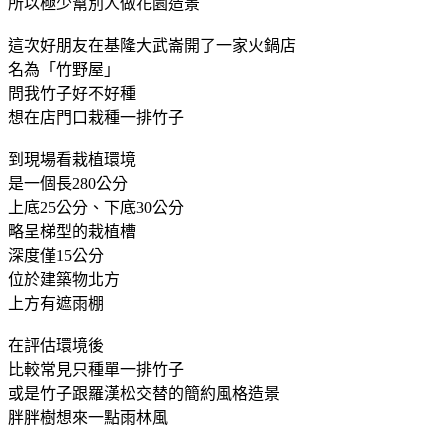
所以極少幫別人做花園造景
這次好朋友在基隆大武崙開了一家火鍋店
名為「竹野屋」
問我竹子好不好種
想在店門口栽種一排竹子
到現場看栽植環境
是一個長
280
公分
上底
25
公分
、下底
30
公分
略呈梯型的栽植槽
深度僅
15
公分
位於建築物北方
上方有遮雨棚
在評估環境後
比較常見只種單一排竹子
或是竹子跟羅漢松交替的簡約風格造景
胖胖樹想來一點雨林風