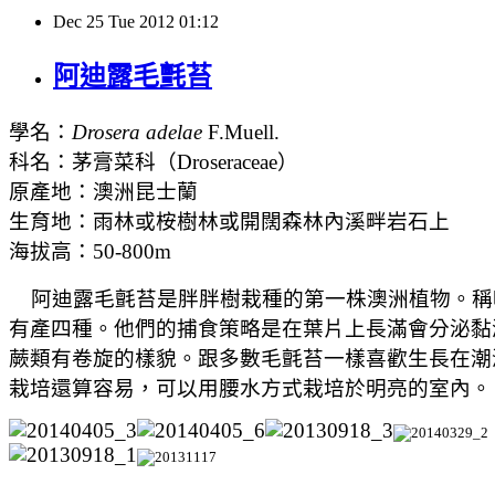
Dec
25
Tue
2012
01:12
阿迪露毛氈苔
學名：
Drosera adelae
F.Muell.
科名：茅膏菜科（
Droseraceae
）
原產地：澳洲昆士蘭
生育地：雨林或桉樹林或開闊森林內溪畔岩石上
海拔高：
50-800m
阿迪露毛氈苔是胖胖樹栽種的第一株澳洲植物。稱
有產四種。他們的捕食策略是在葉片上長滿會分泌黏
蕨類有卷旋的樣貌。跟多數毛氈苔一樣喜歡生長在潮
栽培還算容易，可以用腰水方式栽培於明亮的室內。