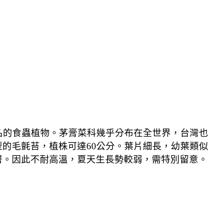
的食蟲植物。茅膏菜科幾乎分布在全世界，台灣也
型的毛氈苔，植株可達
60
公分。葉片細長，幼葉類似
層。因此不耐高溫，夏天生長勢較弱，需特別留意。