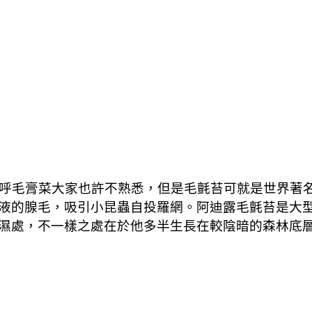
呼毛膏菜大家也許不熟悉，但是毛氈苔可就是世界著名
液的腺毛，吸引小昆蟲自投羅網。阿迪露毛氈苔是大
濕處，不一樣之處在於他多半生長在較陰暗的森林底