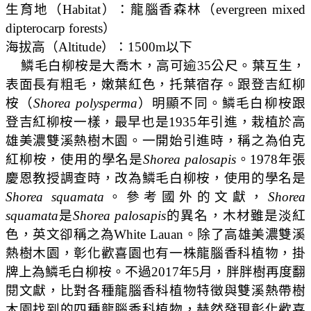
生育地
（
Habitat
）
：
龍腦香森林（
evergreen mixed
dipterocarp forests
）
海拔高
（
Altitude
）
：
1500m
以下
鱗毛白柳桉是大喬木，高可逾
35
公尺。葉互生，
表面長有粗毛，嫩葉紅色，托葉宿存。跟登吉紅柳
桉（
Shorea polysperma
）明顯不同。鱗毛白柳桉跟
登吉紅柳桉一樣，最早也是
1935
年引進，栽植於高
雄美濃雙溪熱樹木園。一開始引進時，稱之為伯克
紅柳桉，使用的學名是
Shorea palosapis
。
1978
年張
慶恩教授調查時，改為鱗毛白柳桉，使用的學名是
Shorea squamata
。參考國外的文獻，
Shorea
squamata
是
Shorea palosapis
的異名，木材雖是淡紅
色，英文卻稱之為
White Lauan
。除了高雄美濃雙溪
熱樹木園，彰化歡喜園也有一株龍腦香科植物，掛
牌上為鱗毛白柳桉。不過
2017
年
5
月，胖胖樹再度翻
閱文獻，比對各種龍腦香科植物特徵與雙溪熱帶樹
木園找到的四種龍腦香科植物，赫然發現彰化歡喜