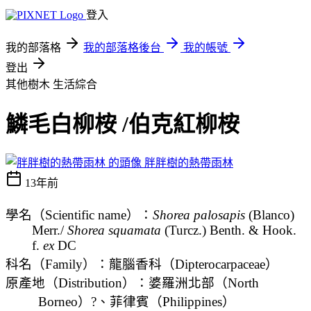
登入
我的部落格
我的部落格後台
我的帳號
登出
其他樹木
生活綜合
鱗毛白柳桉 /伯克紅柳桉
胖胖樹的熱帶雨林
13年前
學名
（
Scientific name
）
：
Shorea palosapis
(Blanco)
Merr./
Shorea squamata
(Turcz.) Benth. & Hook.
f.
ex
DC
科名
（
Family
）
：龍腦香科（
Dipterocarpaceae
）
原產地
（
Distribution
）
：婆羅洲北部
（
North
Borneo
）?
、菲律賓
（
Philippines
）