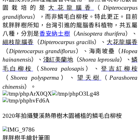
園栽培的是
大花龍腦香
（
Dipterocarpus
grandiflorus
）
，而非鱗毛白柳桉。特此更正。
目前
就胖胖樹所知，台灣引進的龍腦香科植物，共五屬
八種，分別是
香安納士樹
（
Anisoptera thurifera
）、
細枝龍腦香
（
Dipterocarpus gracilis
）、
大花龍腦香
（
Dipterocarpus grandiflorus
）、海南坡壘（
Hopea
hainanensis
）、
淺紅美蘭地
（
Shorea leprosula
）、
鱗
毛白柳桉
（
Shorea palosapis
）、
登吉紅柳桉
（
Shorea polysperma
）、
望天樹
（
Parashorea
chinensis
）
。
2020年拍攝雙溪熱帶樹木園補植的
鱗毛白柳桉
胖胖樹手繪針筆圖