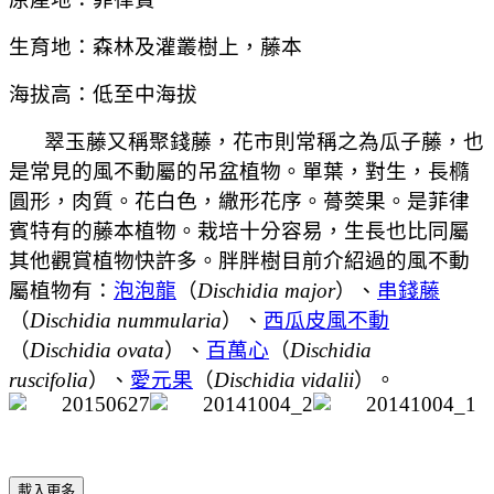
生育地：森林及灌叢樹上，藤本
海拔高：低至中海拔
翠玉藤又稱聚錢藤，花市則常稱之為瓜子藤，也
是常見的風不動屬的吊盆植物。單葉，對生，長橢
圓形，肉質。
花白色，繖形花序。蓇葖果。
是菲律
賓特有的藤本植物。
栽培十分容易，生長也比同屬
其他觀賞植物快許多。胖胖樹目前介紹過的風不動
屬植物有：
泡泡龍
（
Dischidia major
）、
串錢藤
（
Dischidia nummularia
）、
西瓜皮風不動
（
Dischidia ovata
）、
百萬心
（
Dischidia
ruscifolia
）、
愛元果
（
Dischidia vidalii
）。
載入更多