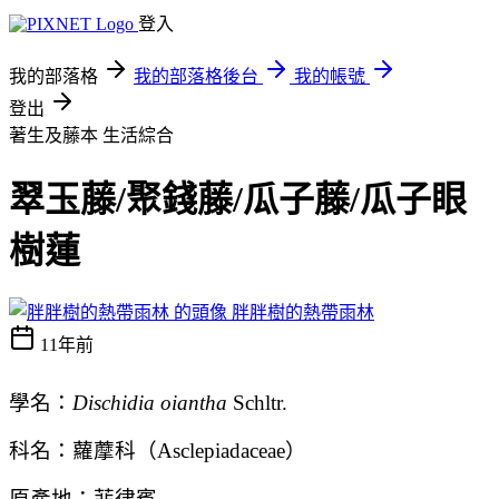
登入
我的部落格
我的部落格後台
我的帳號
登出
著生及藤本
生活綜合
翠玉藤/聚錢藤/瓜子藤/瓜子眼
樹蓮
胖胖樹的熱帶雨林
11年前
學名：
Dischidia oiantha
Schltr.
科名：蘿藦科（
Asclepiadaceae
）
原產地：菲律賓