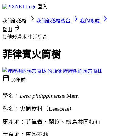
登入
我的部落格
我的部落格後台
我的帳號
登出
其他矮灌木
生活綜合
菲律賓火筒樹
胖胖樹的熱帶雨林
10年前
學名：
Leea philippinensis
Merr.
科名：火筒樹科（
Leeaceae
）
原產地：菲律賓
、蘭嶼、綠島共同特有
生育地：原始雨林