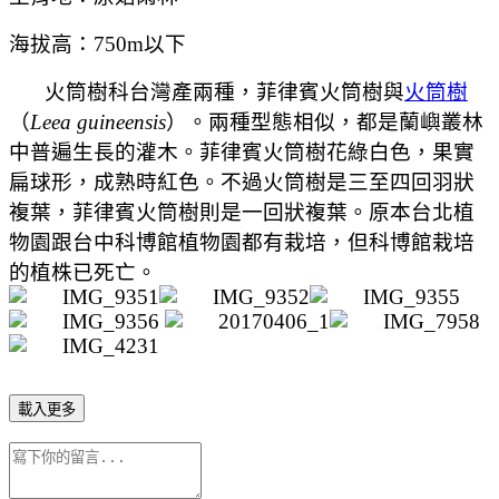
海拔高：
750m
以下
火筒樹科台灣產兩種，菲律賓火筒樹與
火筒樹
（
Leea guineensis
）。兩種型態相似，都是蘭嶼叢林
中普遍生長的灌木。菲律賓火筒樹花綠白色，果實
扁球形，成熟時紅色。不過火筒樹是三至四回羽狀
複葉，菲律賓火筒樹則是一回狀複葉。原本台北植
物園跟台中科博館植物園都有栽培，但科博館栽培
的植株已死亡。
載入更多