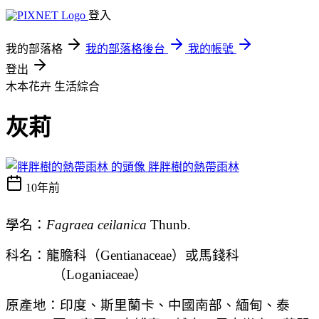
登入
我的部落格
我的部落格後台
我的帳號
登出
木本花卉
生活綜合
灰莉
胖胖樹的熱帶雨林
10年前
學名：
Fagraea ceilanica
Thunb.
科名：
龍膽科（
Gentianaceae
）
或
馬錢科
（
Loganiaceae
）
原產地：印度、斯里蘭卡、中國南部
、緬甸、泰