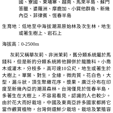
國、寮國、柬埔寨、越南、馬來半島、蘇門
答臘、婆羅洲
、摩鹿加、小巽他群島、新幾
內亞、菲律賓
、恆春半島
生育地：低地至中海拔潮濕原始林及次生林，地生
或著生樹上、岩石上
海拔高：
0-2500m
灰莉又稱華灰莉、非洲茉莉，舊分類系統屬於馬
錢科，但是新的分類系統將他歸併於龍膽科。小喬
木或灌木，分枝多，高可達
10
公尺，地生或著生於
大樹上。單葉、對生，全緣，微肉質。花白色，大
型，漏斗狀，頂生聚繖花序。漿果。廣泛分布在印
度至新幾內亞的潮濕森林。台灣僅見於恆春半島，
多著生在大樹上，不容易看見
，認識的人也較少
。
由於花大而好栽培，中國及東南亞許多國家都將它
當作觀賞植物，台灣倒還鮮少栽培。栽培及繁殖容