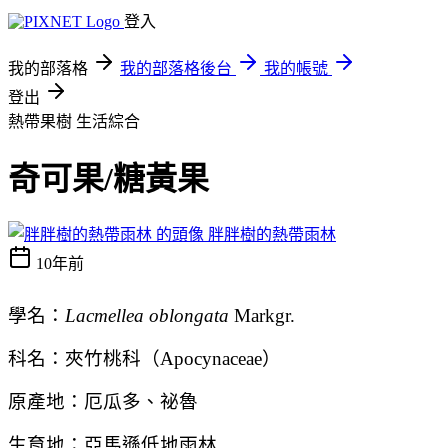
登入
我的部落格
我的部落格後台
我的帳號
登出
熱帶果樹
生活綜合
奇可果/糖黃果
胖胖樹的熱帶雨林
10年前
學名：
Lacmellea oblongata
Markgr.
科名：夾竹桃科（
Apocynaceae
）
原產地：厄瓜多
、祕魯
生育地：亞馬遜低地雨林