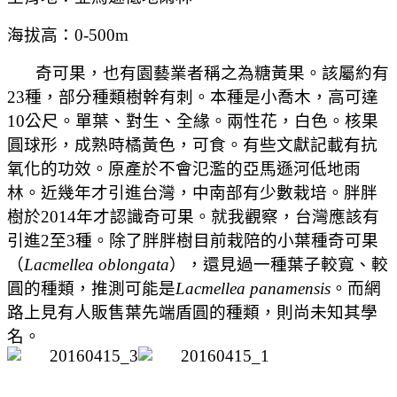
海拔高：
0-500m
奇可果，也有園藝業者稱之為糖黃果。該屬約有
23
種，部分種類樹幹有刺。本種是小喬木，高可達
10
公尺。單葉、對生、全緣。兩性花，白色。核果
圓球形，成熟時橘黃色，可食。有些文獻記載有抗
氧化的功效。原產於不會氾濫的亞馬遜河低地雨
林。近幾年才引進台灣，中南部有少數栽培。胖胖
樹於
2014
年才認識奇可果。就我觀察，台灣應該有
引進
2
至
3
種。除了胖胖樹目前栽陪的小葉種奇可果
（
Lacmellea oblongata
），還見過一種葉子較寬、較
圓的種類，推測可能是
Lacmellea panamensis
。而網
路上見有人販售葉先端盾圓的種類，則尚未知其學
名。