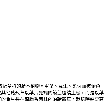
豬籠草科的藤本植物。單葉、互生、葉背面被金色
似其他豬籠草以葉片先端的籠蔓纏繞上樹，而是以葉
真的會生長在龍腦香雨林內的豬籠草。栽培時需要高