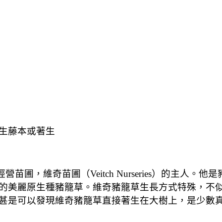
生藤本或著生
經營苗圃，維奇苗圃（
Veitch Nurseries
）的主人。他是
的美麗原生種豬籠草。維奇豬籠草生長方式特殊，不
甚是可以發現維奇豬籠草直接著生在大樹上，是少數