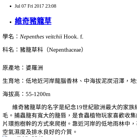
Jul
07
Fri
2017
23:08
維奇豬籠草
學名：
Nepenthes veitchii
Hook. f.
科名：豬籠草科（
Nepenthaceae
）
原產地：婆羅洲
生育地：低地近河岸龍腦香林、中海拔泥炭沼澤，地
海拔高：
55-1200m
維奇豬籠草的名字是紀念
19
世紀歐洲最大的家族
毛。捕蟲籠有寬大的籠唇，是食蟲植物玩家喜歡收集
片環抱樹幹的方式來爬樹。靠近河岸的低地雨林中，
空氣濕度及排水良好的介質。