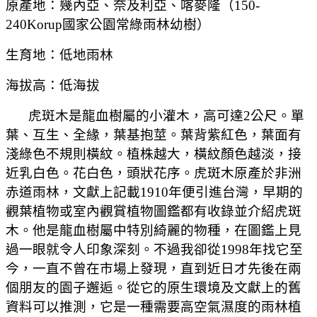
原產地：幾內亞、奈及利亞、喀麥隆（
150-
240Korup
國家公園常綠雨林幼樹）
生育地：低地雨林
海拔高：低海拔
虎斑木是龍血樹屬的小灌木，高可達
2
公尺。單
葉、互生、全緣，葉基抱莖。葉背紫紅色，葉面有
淺綠色不規則橫紋。植株越大，橫紋顏色越淡，接
近乳白色。花白色，頭狀花序。
虎斑木原產於非洲
赤道雨林，文獻上記載
1910
年便引進台灣，
早期的
觀葉植物或室內觀賞植物圖鑑都有收錄並介紹虎斑
木。他是龍血樹屬中特別綺麗的物種，在圖鑑上見
過一眼就令人印象深刻。不過我卻從
1998
年找它至
今，一直不曾在市場上發現，直到近日才先後在兩
個朋友的園子邂逅。從它的原生環境及文獻上的舊
資料可以推測，它是一種需要高空氣濕度的雨林植