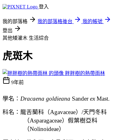
登入
我的部落格
我的部落格後台
我的帳號
登出
其他矮灌木
生活綜合
虎斑木
胖胖樹的熱帶雨林
9年前
學名：
Dracaena goldieana
Sander
ex
Mast.
科名：龍舌蘭科（
Agavaceae
）
/
天門冬科
（
Asparagaceae
）假葉樹亞科
（
Nolinoideae
）