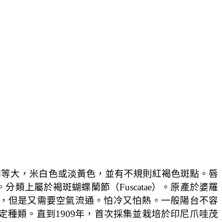
瓣等大，米白色或淡黃色，並有不規則紅褐色斑點。唇
。分類上屬於褐斑蝴蝶蘭節（
Fuscatae
）。原產於婆羅
，但是又需要空氣流通。怕冷又怕熱。一般陽台不容
定種類。直到
1909
年，首次採集並栽培於印尼爪哇茂