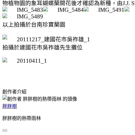
物植物園的象耳蝴蝶蘭開花後才確認為新種，由
J.J. 
以上拍攝於台南珍寶蘭園
拍攝於建國花市吳祚雄先生攤位
創作者介紹
胖胖樹
胖胖樹的熱帶雨林