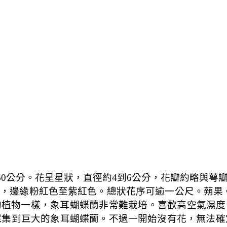
60
公分。花呈星狀，直徑約
4
到
6
公分，花瓣約略與萼
色，邊緣粉紅色至紫紅色。總狀花序可逾一公尺。蒴果
的植物一樣，象耳蝴蝶蘭非常難栽培。喜歡高空氣濕度
採集到巨大的象耳蝴蝶蘭。不過一開始沒有花，無法確