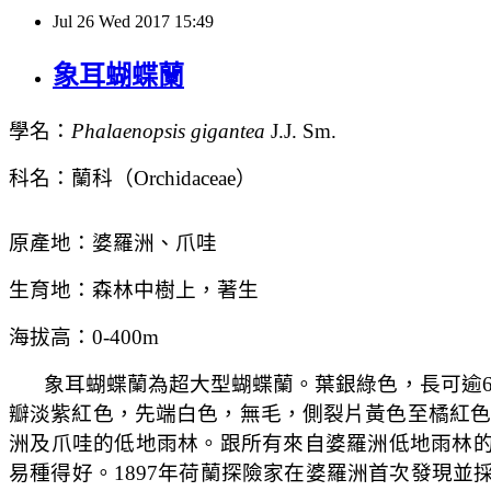
Jul
26
Wed
2017
15:49
象耳蝴蝶蘭
學名：
Phalaenopsis gigantea
J.J. Sm.
科名：蘭科（
Orchidaceae
）
原產地：婆羅洲、爪哇
生育地：森林中樹上，著生
海拔高：
0-400m
象耳蝴蝶蘭為超大型蝴蝶蘭。葉銀綠色，長可逾
瓣淡紫紅色，先端白色，無毛，側裂片黃色至橘紅
洲及爪哇的低地雨林。跟所有來自婆羅洲低地雨林
易種得好。
1897
年荷蘭探險家在婆羅洲首次發現並