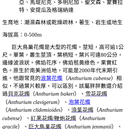
亞、馬堤尼克、多明尼加、聖文森、蒙賽拉
特、安提瓜及格瑞納達
生育地：潮濕森林或乾燥疏林，著生、岩生或地生
海拔高：0-500m
巨大鳥巢花燭是大型的花燭，莖短，高可逾1公
尺。單葉，叢生莖頂，葉柄短，葉片可達80公分，
邊緣波浪狀。
佛焰花序
，佛焰苞黃綠色。果實紅
色。原生於南美洲低地，可能是2000年代末期引
進。他跟常見的
浪葉花燭
（
Anthurium cubense
）相
似，不過葉片較厚，可以區別
。
該屬胖胖數還介紹
過
貝克花燭
（
Anthurium bakeri
）、
雪
花
花燭
（
Anthurium clavigerum
）
、
泡葉花燭
（
Anthurium clidemioides
）
、
浪葉花燭
（
Anthurium
cubense
）、
紅果花燭
/
鞭炮花燭
（
Anthurium
gracile
）、
巨大鳥巢花燭
（
Anthurium jenmanii
）、