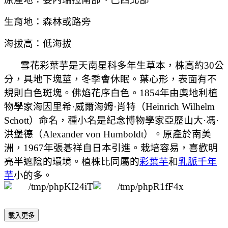
生育地：森林或路旁
海拔高：低海拔
雪花彩葉芋是天南星科多年生草本，株高約30公
分，具地下塊莖，冬季會休眠。葉心形，表面有不
規則白色斑塊。佛焰花序白色。1854年由
奧地利植
物學家海因里希
·
威爾海姆
·
肖特
（
Heinrich Wilhelm
Schott
）命名，種小名是紀念
博物學家亞歷山大
·
馮
·
洪堡德（
Alexander von Humboldt
）。
原產於南美
洲，1967年張碁祥自日本引進。栽培容易，喜歡明
亮半遮陰的環境。植株比同屬的
彩葉芋
和
乳脈千年
芋
小的多。
載入更多