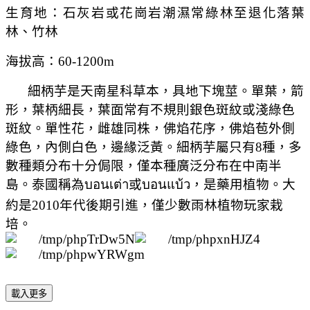
生育地：石灰岩或花崗岩潮濕常綠林至退化落葉
林、竹林
海拔高：60-1200m
細柄芋是天南星科草本，具地下塊莖。單葉，箭
形，葉柄細長，葉面常有不規則銀色斑紋或淺綠色
斑紋。單性花，雌雄同株，佛焰花序，佛焰苞外側
綠色，內側白色，邊緣泛黃。細柄芋屬只有8種，多
數種類分布十分侷限，僅本種廣泛分布在中南半
島。泰國稱為
บอนเต่า
或
บอนแบ้ว
，是藥用植物。
大
約是2010年代後期引進，僅少數雨林植物玩家栽
培。
載入更多