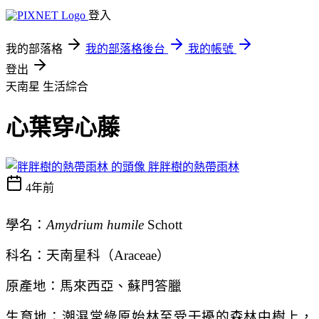
登入
我的部落格
我的部落格後台
我的帳號
登出
天南星
生活綜合
心葉穿心藤
胖胖樹的熱帶雨林
4年前
學名：
Amydrium humile
Schott
科名：天南星科（Araceae）
原產地：馬來西亞、蘇門答臘
生育地：潮濕常綠原始林至受干擾的森林中樹上，