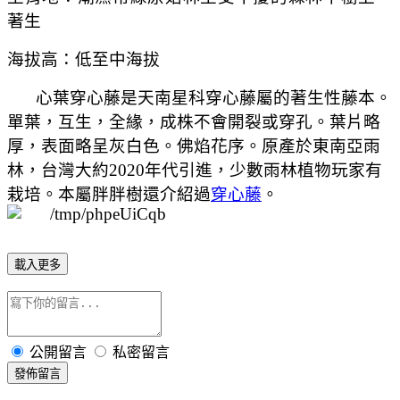
著生
海拔高：低至中海拔
心葉穿心藤是天南星科穿心藤屬的著生性藤本。
單葉，互生，全緣，成株不會開裂或穿孔。葉片略
厚，表面略呈灰白色。佛焰花序。原產於東南亞雨
林，台灣大約2020年代引進，少數雨林植物玩家有
栽培。本屬胖胖樹還介紹過
穿心藤
。
載入更多
公開留言
私密留言
發佈留言