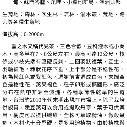
甸、蘇門答臘、爪哇、小巽他群島、澳洲北部
生育地：森林、次生林、疏林、灌木叢、荒地、路
旁等各種生育地
海拔高：
0-2000m
螢之木又稱代兒茶、三色合歡，豆科灌木或小喬
木，高多半在
7
、
8
公尺左右，最高可達
12
公尺，枝
條或小枝先端有堅硬長刺。二回羽狀複葉，互生，
羽軸被毛。穗狀花序下垂，上半部分是不稔性花，
初為粉紅色或紫紅色，凋謝前會退成白色，末端黃
色是稔性花。莢果褐色，種子卵形或橢圓形。廣泛
分布在熱帶非洲至澳洲，各種季節性乾旱的生育
地。台灣約
2010
年代末期出現在市場上。除了栽培
供觀賞，嫩豆莢可以食用或提取丹寧，葉子可供藥
用，樹皮可以提供纖維，全株可萃取精油，做殺蟲
劑，木材也十分堅硬，是多用途植物。由於植株與