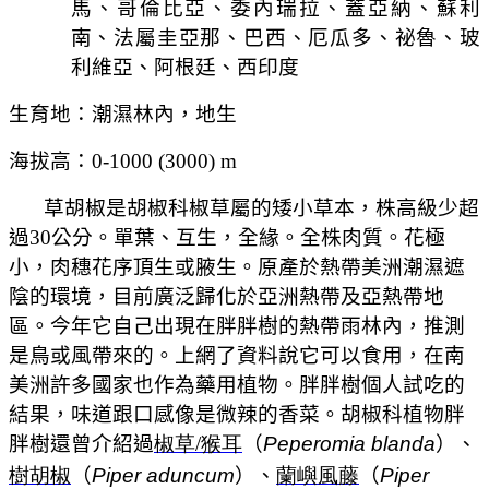
馬
、哥倫比亞
、委內瑞拉、蓋亞納、蘇利
南、法屬圭亞那、巴西、厄瓜多
、祕魯
、玻
利維亞
、阿根廷、西印度
生育地：潮濕林內，地生
海拔高：
0-1000
(3000)
m
草胡椒是胡椒科椒草屬的矮小草本，株高級少超
過
30
公分。單葉、互生，全緣。全株肉質。花極
小，肉穗花序頂生或腋生。原產於熱帶美洲潮濕遮
陰的環境，目前廣泛歸化於亞洲熱帶及亞熱帶地
區。今年它自己出現在胖胖樹的熱帶雨林內，推測
是鳥或風帶來的。上網了資料說它可以食用，在南
美洲許多國家也作為藥用植物。
胖胖樹個人試吃的
結果，味道跟口感像是微辣的香菜。
胡椒科植物胖
胖樹還曾介紹過
椒草/
猴耳
（
Peperomia blanda
）
、
樹胡椒
（
Piper aduncum
）、
蘭嶼風藤
（
Piper