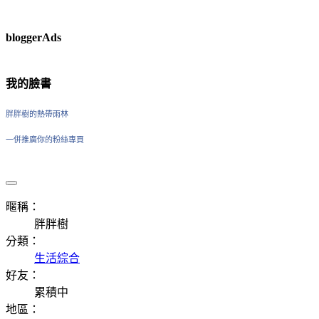
bloggerAds
我的臉書
胖胖樹的熱帶雨林
一併推廣你的粉絲專頁
暱稱：
胖胖樹
分類：
生活綜合
好友：
累積中
地區：