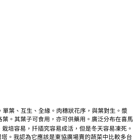
。單葉、互生、全緣。肉穗狀花序，與葉對生。漿
洛葉。其葉子可食用，亦可供藥用。廣泛分布在喜馬
。栽培容易，扦插究容易成活，但是冬天容易凍死。
層塔。我認為它應該是東協廣場賣的蔬菜中比較多台