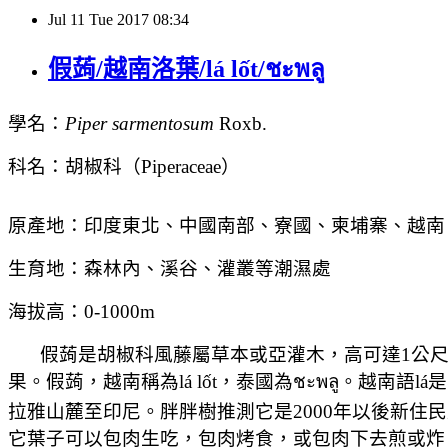
Jul
11
Tue
2017
08:34
假蒟/越南洛葉/lá lốt/ชะพลู
學名：
Piper sarmentosum
Roxb.
科名：胡椒科（
Piperaceae
）
原產地：印度東北、中國南部
、寮國、柬埔寨、越南
生育地：森林內、溪谷、灌叢等潮濕處
海拔高：
0-1000m
假蒟是胡椒科風藤屬草本或亞灌木，高可達
1
公
果。假蒟，越南稱為
lá lốt
，泰國為
ชะพลู
。越南語
lá
是
拉雅山麓至印尼。胖胖樹推測它是
2000
年以後新住民
它葉子可以包肉生吃，包肉烤食，或包肉下去煎或炸