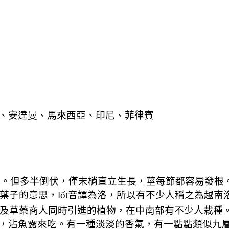
、安達曼、馬來西亞、印尼、菲律賓
尺。但多半倒伏，僅末梢直立生長，莖每節都容易發根
葉子的意思，
lốt
音譯為洛，所以有不少人稱之為越南
及草藥商人同時引進的植物，在中南部有不少人栽種
，沾魚露來吃。有一種淡淡的香氣，有一點點類似九