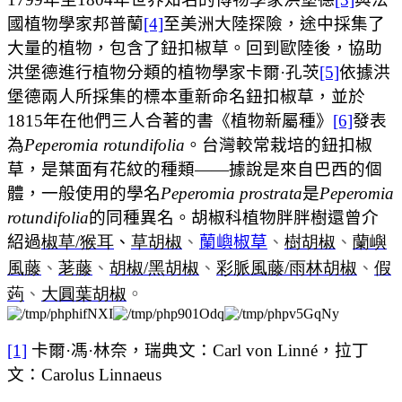
國植物學家邦普蘭
[4]
至美洲大陸探險，途中採集了
大量的植物，包含了鈕扣椒草。回到歐陸後，協助
洪堡德進行植物分類的植物學家卡爾
·
孔茨
[5]
依據洪
堡德兩人所採集的標本重新命名鈕扣椒草，並於
1815
年在他們三人合著的書《植物新屬種》
[6]
發表
為
Peperomia rotundifolia
。台灣較常栽培的鈕扣椒
草，是葉面有花紋的種類
——
據說是來自巴西的個
體，一般使用的學名
Peperomia prostrata
是
Peperomia
rotundifolia
的同種異名。胡椒科植物胖胖樹還曾介
紹過
椒草/
猴耳
、
草胡椒
、
蘭嶼椒草
、
樹胡椒
、
蘭嶼
風藤
、
荖藤
、
胡椒/
黑胡椒
、
彩脈風藤/
雨林胡椒
、
假
蒟
、
大圓葉
胡椒
。
[1]
卡爾·馮·林奈，瑞典文：
Carl von Linné
，拉丁
文：
Carolus Linnaeus