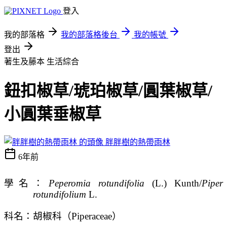
登入
我的部落格
我的部落格後台
我的帳號
登出
著生及藤本
生活綜合
鈕扣椒草/琥珀椒草/圓葉椒草/
小圓葉垂椒草
胖胖樹的熱帶雨林
6年前
學名：
Peperomia rotundifolia
(L.) Kunth/
Piper
rotundifolium
L.
科名：胡椒科（
Piperaceae
）