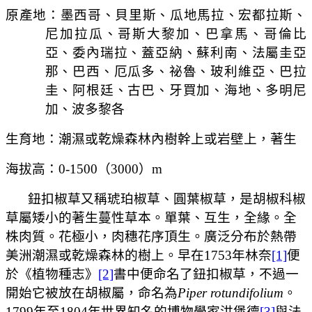
原產地：墨西哥、貝里斯、瓜地馬拉、宏都拉斯、
尼加拉瓜
、哥斯大黎加、巴拿馬
、哥倫比
亞
、委內瑞拉、蓋亞納、蘇利南、法屬圭亞
那、巴西、厄瓜多
、祕魯
、玻利維亞
、巴拉
圭、阿根廷、古巴、牙買加、海地、多明尼
加、波多黎各
生育地：潮濕或乾燥森林內樹幹上或岩壁上，著生
海拔高：
0-1500
（
3000
）
m
鈕扣椒草又稱琥珀椒草、圓葉椒草，是胡椒科椒
草屬矮小的著生蔓性草本。單葉、互生，全緣。全
株肉質。花極小，肉穗花序頂生。廣泛分布於熱帶
美洲潮濕或乾燥森林的樹上。早在
1753
年林奈
[1]
便
於《植物種志》
[2]
書中便命名了鈕扣椒草，不過一
開始它被放在胡椒屬，命名為
Piper rotundifolium
。
1799
年至
1804
年世界知名的博物學家洪堡德
[3]
與法