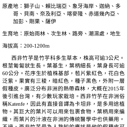
原產地：獅子山、賴比瑞亞、象牙海岸、迦納、多
哥、貝南、奈及利亞、喀麥隆、赤道幾內亞、
加彭、剛果、薩伊
生育地：原始雨林、次生林、路旁、潮濕處，地生
海拔高：200-1200m
西非竹芋是竹芋科多生草本，株高可逾3公尺。
根莖匍匐狀生長。葉基生，葉柄細長，葉身長可逾
60公分。花序生於植株基部，苞片紫紅色，花白色
泛紫。果實有三稜，暗紅色，種子黑色，外附一層
假種皮。廣泛分布非洲的熱帶森林，大概在2015年
後引進台
灣，有少數玩家栽培。
西非竹芋在非洲俗
稱Katenfe，因此有直接音譯為卡坦非，是多用途植
物。其巨大的葉片可以用來包裹食物，葉柄用來編
織，而葉片的汁液在非洲的傳統醫學中也供藥用。
不過，西非竹芋最為人熟知的應該是他的假種皮可