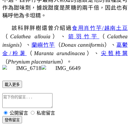
作為甜味劑，據說甜度是蔗糖的兩千倍，因此也有
稱呼他為卡坦精。
該科胖胖樹還曾介紹過
食用肖竹芋
/
越南土豆
（
Calathea allouia
）、
箭羽竹芋
（
Calathea
insignis
）、
蘭嶼竹芋
（
Donax canniformis
）、
葛鬱
金
/
粉薯
（
Maranta arundinacea
）、
尖苞柊葉
（
Phrynium placentarium
）。
載入更多
公開留言
私密留言
發佈留言