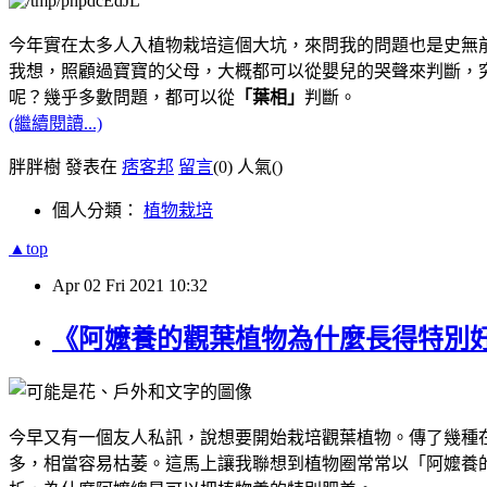
今年實在太多人入植物栽培這個大坑，來問我的問題也是史無
我想，照顧過寶寶的父母，大概都可以從嬰兒的哭聲來判斷，
呢？幾乎多數問題，都可以從
「葉相」
判斷。
(繼續閱讀...)
胖胖樹 發表在
痞客邦
留言
(0)
人氣(
)
個人分類：
植物栽培
▲top
Apr
02
Fri
2021
10:32
《阿嬤養的觀葉植物為什麼長得特別
今早又有一個友人私訊，說想要開始栽培觀葉植物。傳了幾種
多，相當容易枯萎。這馬上讓我聯想到植物圈常常以「阿嬤養