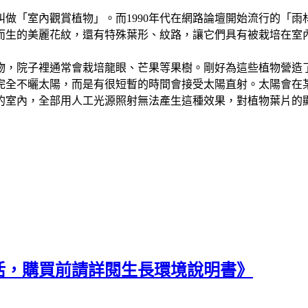
稱叫做「室內觀賞植物」。而1990年代在網路論壇開始流行的「
而生的美麗花紋，還有特殊葉形、紋路，讓它們具有被栽培在室
物，院子裡通常會栽培龍眼、芒果等果樹。剛好為這些植物營造
完全不曬太陽，而是有很短暫的時間會接受太陽直射。太陽會在
的室內，全部用人工光源照射無法產生這種效果，對植物葉片的
活，購買前請詳閱生長環境說明書》