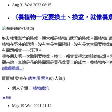
Aug
31
Wed
2022
08:15
〈養植物一定要換土、換盆，就像養
好友找我幫忙的時候，通常都是植物出狀況的時候。而植物出
植物在野外的環境，沒有生長空間限制，沒有長太大需要換盆
有問題都會一一浮現。
很多朋友第一次聽到要換盆、換土，都會覺得怎麼這麼麻煩。
觀來說，無論是花的時間還是買花盆買土的成本，養植物多半
(繼續閱讀...)
胖胖樹 發表在
痞客邦
留言
(0)
人氣(
)
個人分類：
植物栽培
▲top
May
19
Wed
2021
21:12