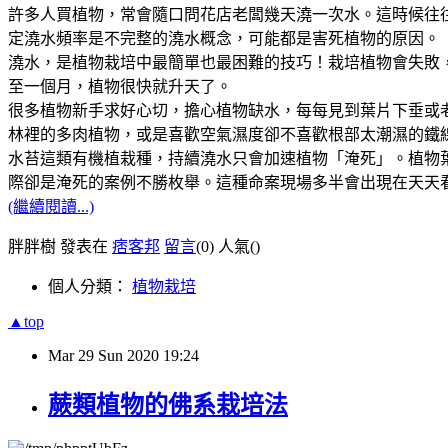
許多人買植物，常會隨口問花店老闆幾天澆一次水。這時候往
定澆水頻率是不完整的澆水概念，可能都是害死植物的原因。
澆水，是植物栽培中最簡單也最困難的技巧！栽培植物會失敗
至一個月，植物很快就升天了。
很多植物新手求好心切，擔心植物缺水，每每見到葉片下垂或
林裡的多肉植物，或是喜歡空氣濕度卻不喜歡根部太潮濕的鐵
水苔這類有機植栽種，持續澆水只會加速植物「淹死」。植物
際卻是淹死的案例不勝枚舉。這種命案現場多半會出現在天天
(繼續閱讀...)
胖胖樹 發表在
痞客邦
留言
(0)
人氣(
)
個人分類：
植物栽培
▲top
Mar
29
Sun
2020
19:24
蕨類植物的佛系栽培法