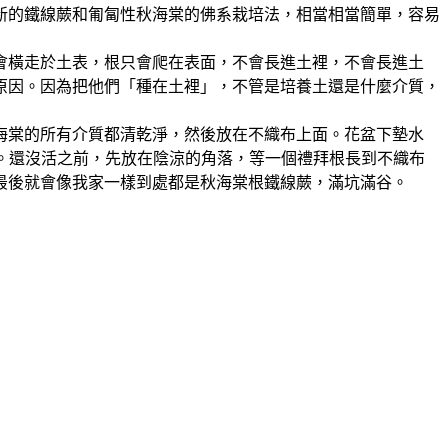
新的鐵線蕨和匍匐性秋海棠的佛系栽培法，相當相當簡單，容易
會橫走於土表，根只會爬在表面，不會長進土裡，不會長進土
原因。因為把他們「種在土裡」，不管是培養土還是什麼介質，
海棠的所有介質都清乾淨，然後放在不織布上面。花盆下墊水
芽。還沒活之前，先放在陰涼的角落，等一個禮拜根長到不織布
最後就會像我家一樣到處都是秋海棠根鐵線蕨，滿坑滿谷。