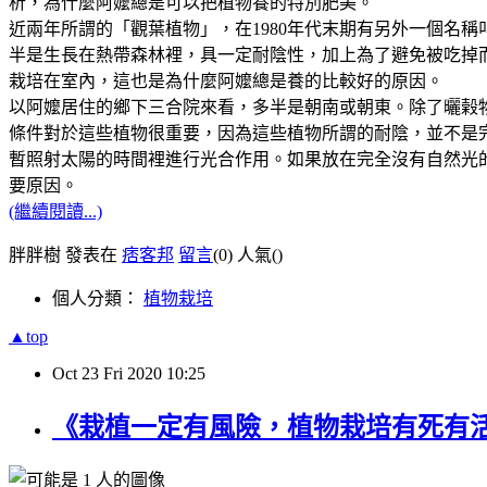
析，為什麼阿嬤總是可以把植物養的特別肥美。
近兩年所謂的「觀葉植物」，在1980年代末期有另外一個名
半是生長在熱帶森林裡，具一定耐陰性，加上為了避免被吃掉
栽培在室內，這也是為什麼阿嬤總是養的比較好的原因。
以阿嬤居住的鄉下三合院來看，多半是朝南或朝東。除了曬榖
條件對於這些植物很重要，因為這些植物所謂的耐陰，並不是
暫照射太陽的時間裡進行光合作用。如果放在完全沒有自然光
要原因。
(繼續閱讀...)
胖胖樹 發表在
痞客邦
留言
(0)
人氣(
)
個人分類：
植物栽培
▲top
Oct
23
Fri
2020
10:25
《栽植一定有風險，植物栽培有死有