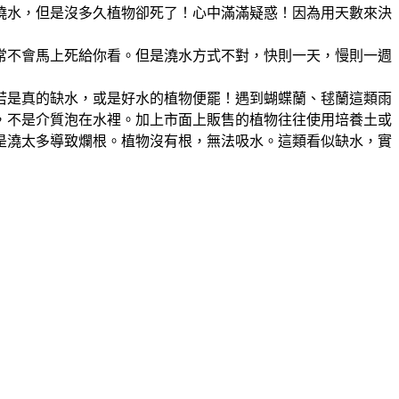
澆水，但是沒多久植物卻死了！心中滿滿疑惑！因為用天數來決
常不會馬上死給你看。但是澆水方式不對，快則一天，慢則一週
若是真的缺水，或是好水的植物便罷！遇到蝴蝶蘭、毬蘭這類雨
，不是介質泡在水裡。加上市面上販售的植物往往使用培養土或
是澆太多導致爛根。植物沒有根，無法吸水。這類看似缺水，實