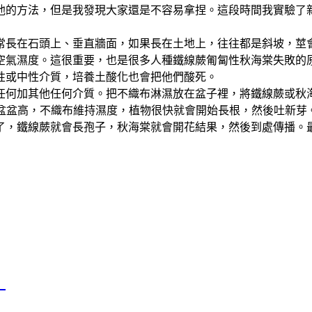
他的方法，但是我發現大家還是不容易拿捏。這段時間我實驗了
常長在石頭上、垂直牆面，如果長在土地上，往往都是斜坡，莖
空氣濕度。這很重要，也是很多人種鐵線蕨匍匐性秋海棠失敗的
性或中性介質，培養土酸化也會把他們酸死。
任何加其他任何介質。把不織布淋濕放在盆子裡，將鐵線蕨或秋
靠花盆盆高，不織布維持濕度，植物很快就會開始長根，然後吐新
了，鐵線蕨就會長孢子，秋海棠就會開花結果，然後到處傳播。
》