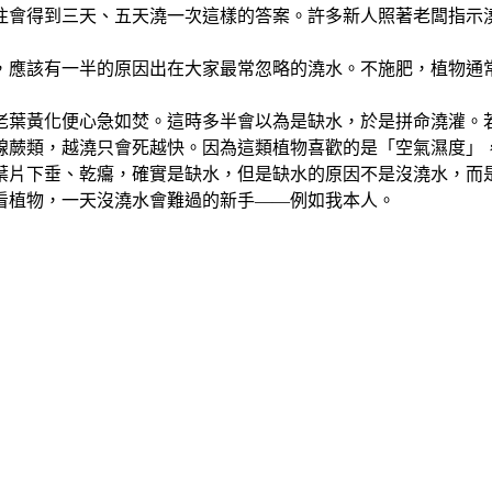
往會得到三天、五天澆一次這樣的答案。許多新人照著老闆指示
，應該有一半的原因出在大家最常忽略的澆水。不施肥，植物通
老葉黃化便心急如焚。這時多半會以為是缺水，於是拼命澆灌。
線蕨類，越澆只會死越快。因為這類植物喜歡的是「空氣濕度」
葉片下垂、乾癟，確實是缺水，但是缺水的原因不是沒澆水，而
看植物，一天沒澆水會難過的新手——例如我本人。