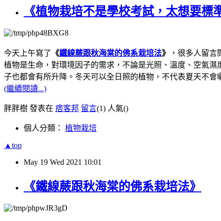
《植物栽培不是學校考試，太想要標
今天上午寫了
《
鐵線蕨跟秋海棠的佛系栽培法
》
，很多人留言
植物是生命，對環境因子的需求，不論是光照、溫度、空氣濕
子也都會有所升降。冬天可以全日照的植物，不代表夏天不會
(繼續閱讀...)
胖胖樹 發表在
痞客邦
留言
(1)
人氣(
)
個人分類：
植物栽培
▲top
May
19
Wed
2021
10:01
《鐵線蕨跟秋海棠的佛系栽培法》