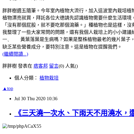
胖胖樹週五隨筆。今年室內植物大流行，加入這波室內栽培植
植物漂亮就買，拜託各位大德請先認識植物需要什麼生活環境
「沒有那個屁股，就不要吃那個瀉藥。」種植物也是這樣，沒
我整理了一些大家常問的問題，還有我個人栽培上的小小建議
一、
黃葉落葉是生病嗎？如果是整株植物最老的幾片葉子
缺乏某些營養成分，要特別注意。這是植物在提醒我們。
(繼續閱讀...)
胖胖樹 發表在
痞客邦
留言
(0)
人氣(
)
個人分類：
植物栽培
▲top
Jul
30
Thu
2020
10:36
《三天澆一次水、下雨天不用澆水，