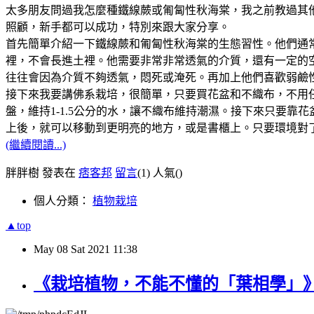
太多朋友問過我怎麼種鐵線蕨或匍匐性秋海棠，我之前教過其
照顧，新手都可以成功，特別來跟大家分享。
首先簡單介紹一下鐵線蕨和匍匐性秋海棠的生態習性。他們通
裡，不會長進土裡。他需要非常非常透氣的介質，還有一定的
往往會因為介質不夠透氣，悶死或淹死。再加上他們喜歡弱鹼
接下來我要講佛系栽培，很簡單，只要買花盆和不織布，不用
盤，維持1-1.5公分的水，讓不織布維持潮濕。接下來只要
上後，就可以移動到更明亮的地方，或是書櫃上。只要環境對
(繼續閱讀...)
胖胖樹 發表在
痞客邦
留言
(1)
人氣(
)
個人分類：
植物栽培
▲top
May
08
Sat
2021
11:38
《栽培植物，不能不懂的「葉相學」